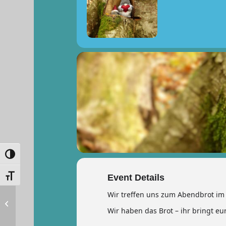
Umschalten auf hohe Kontraste
Schrift vergrößern
Event Details
Wir treffen uns zum Abendbrot im
„Du bist die Bühne“ –
Kinderferienprogramm
Wir haben das Brot – ihr bringt eu