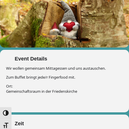
Event Details
Wir wollen gemeinsam Mittagessen und uns austauschen.
Zum Buffet bringt jede/r Fingerfood mit.
Ort:
Gemeinschaftsraum in der Friedenskirche
Umschalten auf hohe Kontraste
Zeit
Schrift vergrößern