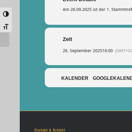
Am 26.09.2025 ist der 1. Stammtre
Umschalten auf hohe Kontraste
Schrift vergrößern
RR Camp ab Kundschafter Stufe
Zeit
26. September 2025
16:00
(GMT+02
KALENDER
GOOGLEKALEN
Kontakt & Anfahrt