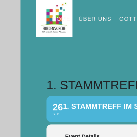
Zum
Zur
Inhalt
Navigation
HOME
ÜBER UNS
GOTT
springen
springen
1. STAMMTREFF
26
1. STAMMTREFF IM 
SEP
Event Details