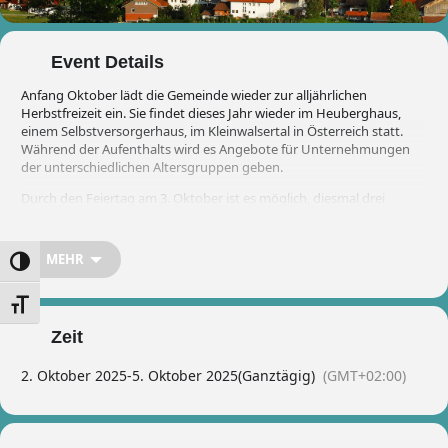
Event Details
Anfang Oktober lädt die Gemeinde wieder zur alljährlichen
Herbstfreizeit ein. Sie findet dieses Jahr wieder im Heuberghaus,
einem Selbstversorgerhaus, im Kleinwalsertal in Österreich statt.
Während der Aufenthalts wird es Angebote für Unternehmungen
der unterschiedlichen Altersgruppen geben.
Durch den Feiertag am 3. Oktober ist es möglich, diesmal drei
Übernachtungen anzubieten, Anreise am Donnerstag 02.10.
nachmittags bis Sonntag 05.10. vormittags.
MEHR
Umschalten auf hohe Kontraste
Alle weiteren Info´s zur Unterbringung, der Anreise, den Kosten und
der Buchung sowie das „Kleingedruckte“ entnehmt bitte dem
angehängten
Flyer
, eine Druckversion des Flyers wird im Infoständer
Schrift vergrößern
der Gemeinde liegen.
Zeit
Gerne könnt ihr euch unser Ziel auch schon mal im Internet
anschauen:
www.heuberghaus.at
2. Oktober 2025
-
5. Oktober 2025
(Ganztägig)
(GMT+02:00)