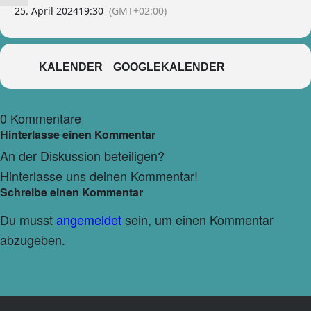
Konstantin Mascher, leidenschaftlicher Prior, Seelsorger und
25. April 2024
19:30
(GMT+02:00)
Bierbrauer, gelingt ein eindrückliches Opus übers Bierbrauen, die
Welt des Mannes und Gott.
Anmeldung: Friedenskirche-App oder Mail an: welte212@gmail.com
WhatsApp: 0171 1224622
KALENDER
GOOGLEKALENDER
0
Kommentare
Hinterlasse einen Kommentar
An der Diskussion beteiligen?
Hinterlasse uns deinen Kommentar!
Schreibe einen Kommentar
Du musst
angemeldet
sein, um einen Kommentar
abzugeben.