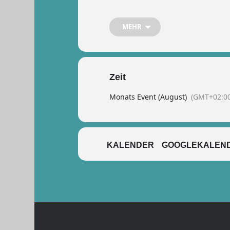
Instagram zu folgen!
https://whatsapp.com/channel/0
MEHR
https://www.instagram.com/leben
Zeit
Monats Event (August)
(GMT+02:00
KALENDER
GOOGLEKALEN