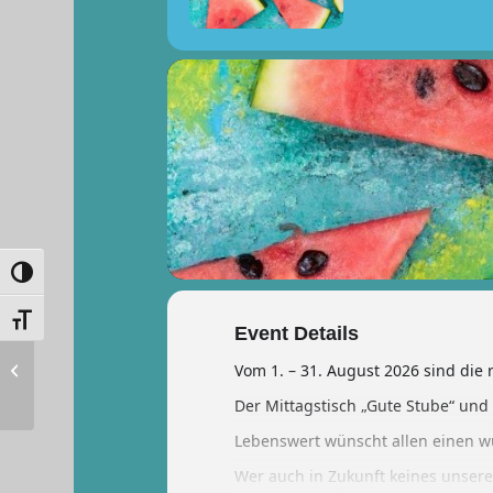
Umschalten auf hohe Kontraste
Schrift vergrößern
Event Details
Vortrag:
Vom 1. – 31. August 2026 sind di
Schwerbehindertenausweis
Der Mittagstisch „Gute Stube“ und
Lebenswert wünscht allen einen 
Wer auch in Zukunft keines unser