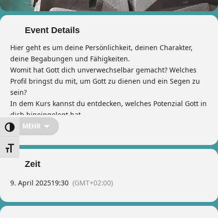
Event Details
Hier geht es um deine Persönlichkeit, deinen Charakter,
deine Begabungen und Fähigkeiten.
Womit hat Gott dich unverwechselbar gemacht? Welches
Profil bringst du mit, um Gott zu dienen und ein Segen zu
sein?
In dem Kurs kannst du entdecken, welches Potenzial Gott in
dich hineingelegt hat.
Damit bist du auf dem Weg, deine Bestimmung mehr und
MEHR
Umschalten auf hohe Kontraste
mehr zu entfalten.
Schrift vergrößern
Zeit
9. April 2025
19:30
(GMT+02:00)